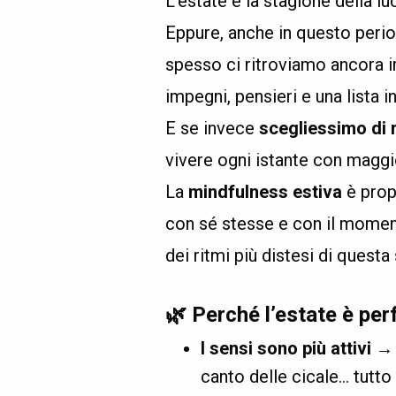
L’estate è la stagione della lu
Eppure, anche in questo perio
spesso ci ritroviamo ancora i
impegni, pensieri e una lista in
E se invece
scegliessimo di r
vivere ogni istante con magg
La
mindfulness estiva
è propr
con sé stesse e con il moment
dei ritmi più distesi di questa
🌿
Perché l’estate è per
I sensi sono più attivi
→ i
canto delle cicale… tutto 