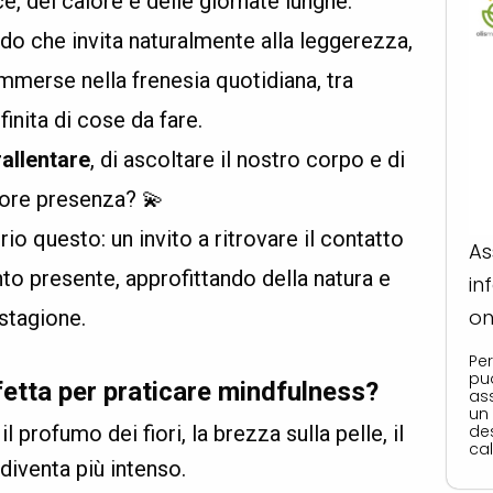
ce, del calore e delle giornate lunghe.
do che invita naturalmente alla leggerezza,
mmerse nella frenesia quotidiana, tra
finita di cose da fare.
allentare
, di ascoltare il nostro corpo e di
iore presenza? 💫
io questo: un invito a ritrovare il contatto
As
o presente, approfittando della natura e
in
on
 stagione.
Per
puo
fetta per praticare mindfulness?
as
un
l profumo dei fiori, la brezza sulla pelle, il
de
ca
diventa più intenso.