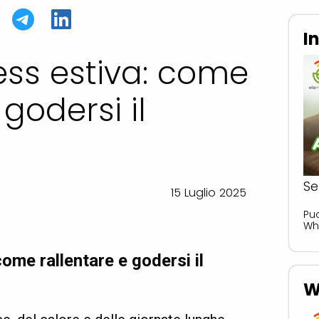
I
ess estiva: come
 godersi il
Se
15 Luglio 2025
Pu
Wha
ome rallentare e godersi il
W